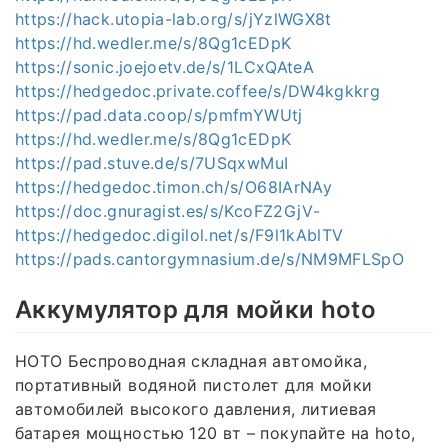
https://hack.utopia-lab.org/s/jYzlWGX8t
https://hd.wedler.me/s/8Qg1cEDpK
https://sonic.joejoetv.de/s/1LCxQAteA
https://hedgedoc.private.coffee/s/DW4kgkkrg
https://pad.data.coop/s/pmfmYWUtj
https://hd.wedler.me/s/8Qg1cEDpK
https://pad.stuve.de/s/7USqxwMuI
https://hedgedoc.timon.ch/s/O68IArNAy
https://doc.gnuragist.es/s/KcoFZ2GjV-
https://hedgedoc.digilol.net/s/F9l1kAblTV
https://pads.cantorgymnasium.de/s/NM9MFLSpO
Аккумулятор для мойки hoto
HOTO Беспроводная складная автомойка,
портативный водяной пистолет для мойки
автомобилей высокого давления, литиевая
батарея мощностью 120 вт – покупайте на hoto,