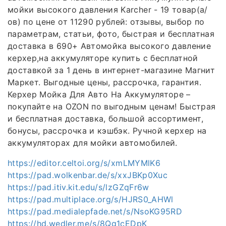
мойки высокого давления Karcher - 19 товар(а/
ов) по цене от 11290 рублей: отзывы, выбор по
параметрам, статьи, фото, быстрая и бесплатная
доставка в 690+ Автомойка высокого давление
керхер,на аккумуляторе купить с бесплатной
доставкой за 1 день в интернет-магазине Магнит
Маркет. Выгодные цены, рассрочка, гарантия.
Керхер Мойка Для Авто На Аккумуляторе –
покупайте на OZON по выгодным ценам! Быстрая
и бесплатная доставка, большой ассортимент,
бонусы, рассрочка и кэшбэк. Ручной керхер на
аккумуляторах для мойки автомобилей.
https://editor.celtoi.org/s/xmLMYMlK6
https://pad.wolkenbar.de/s/xxJBKp0Xuc
https://pad.itiv.kit.edu/s/lzGZqFr6w
https://pad.multiplace.org/s/HJRS0_AHWl
https://pad.medialepfade.net/s/NsoKG95RD
https://hd.wedler.me/s/8Qg1cEDpK